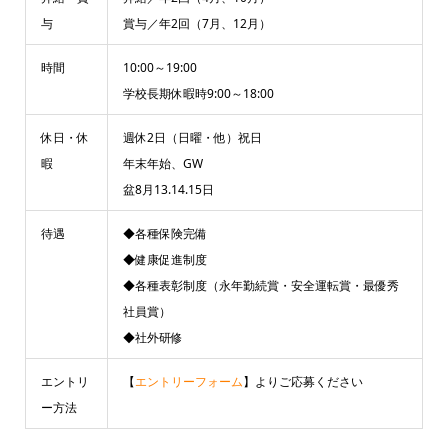
与
賞与／年2回（7月、12月）
時間
10:00～19:00
学校長期休暇時9:00～18:00
休日・休
週休2日（日曜・他）祝日
暇
年末年始、GW
盆8月13.14.15日
待遇
◆各種保険完備
◆健康促進制度
◆各種表彰制度（永年勤続賞・安全運転賞・最優秀
社員賞）
◆社外研修
エントリ
【
エントリーフォーム
】よりご応募ください
ー方法