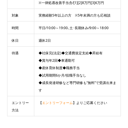
※一律処遇改善手当含/[1][2]8万円[3]6万円
対象
実務経験5年以上の方 ※5年未満の方も応相談
時間
平日/10:00～19:00､土･長期休み/9:00～18:00
休日
週休2日
待遇
◆社保完(法定)◆交通費規定支給◆昇給有
◆賞与年2回◆車通勤可
◆産休育休制度◆職務手当
◆試用期間6か月/役職手当なし
◆成長発達研修など専門研修も”無料”で受講出来ま
す
エントリー
【
エントリーフォーム
】よりご応募ください
方法