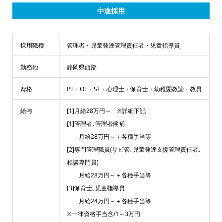
中途採用
採用職種
管理者・児童発達管理責任者・児童指導員
勤務地
静岡県西部
資格
PT・OT・ST・心理士・保育士・幼稚園教諭・教員
給与
[1]月給28万円～ ※詳細下記
[1]管理者､管理者候補
月給28万円～＋各種手当等
[2]専門管理職員(サビ管､児童発達支援管理責任者､
相談専門員)
月給28万円～＋各種手当等
[3]保育士､児童指導員
月給24万円～＋各種手当等
※一律資格手当含/1～3万円